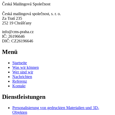
Česká Mailingová Společnost
Česká mailingová společnost, s. r. o.
Za Tratí 235
252 19 Chrášťany
info@cms-praha.cz
IČ: 26196646
DIČ: CZ26196646
Menü
Startseite
Was wir können
Wer sind wir
Nachrichten
Referenz
Kontakt
Dienstleistungen
Personalisierung von gedruckten Materialien und 3D-
Objekten