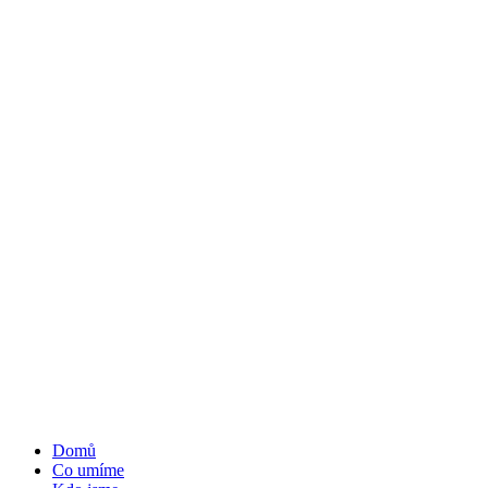
Domů
Co umíme