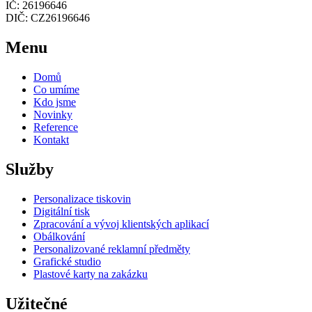
IČ: 26196646
DIČ: CZ26196646
Menu
Domů
Co umíme
Kdo jsme
Novinky
Reference
Kontakt
Služby
Personalizace tiskovin
Digitální tisk
Zpracování a vývoj klientských aplikací
Obálkování
Personalizované reklamní předměty
Grafické studio
Plastové karty na zakázku
Užitečné