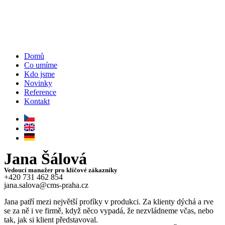
Domů
Co umíme
Kdo jsme
Novinky
Reference
Kontakt
Jana Šálová
Vedoucí manažer pro klíčové zákazníky
+420 731 462 854
jana.salova@cms-praha.cz
Jana patří mezi největší profíky v produkci. Za klienty dýchá a rve
se za ně i ve firmě, když něco vypadá, že nezvládneme včas, nebo
tak, jak si klient představoval.